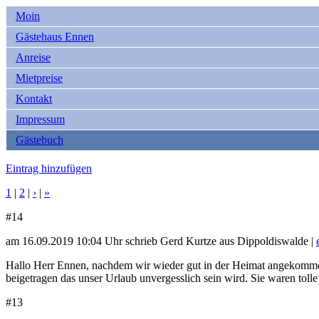
Moin
Gästehaus Ennen
Anreise
Mietpreise
Kontakt
Impressum
Gästebuch
Eintrag hinzufügen
1
|
2
|
›
|
»
#14
am 16.09.2019 10:04 Uhr schrieb Gerd Kurtze aus Dippoldiswalde |
Hallo Herr Ennen, nachdem wir wieder gut in der Heimat angekommen 
beigetragen das unser Urlaub unvergesslich sein wird. Sie waren to
#13